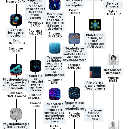
Régulation
Mounia CHAMI
des
des
Service 
eucaryotes
réponses
Financier
immunitaires
Pascal
Sylvie
aux sites
BARBRY
BACHELLEZ
Mécanique
muco-
cellulaire
cutanés
de l’échelle
Véronique
moléculaire
BRAUD
á l’échelle
tissulaire
Canaux
Fabienne
ioniques et
ANJUÈRE
Thomas
Plateforme 
douleur
BERTERO
d’Analyse 
Eric
des 
LINGUEGLIA
Biomolécules 
(PAB-Azur)
Métabolisme
Emmanuel
de l’ARN et
DEVAL
maladies liées
au neuro-
Transport
développement
de lipides :
mécanismes
Barbara
moléculaires
BARDONI
et rôle dans
Ressources 
la
Humaines
pathogenèse
Contrôle
Valérie
de
Physiopathologie
Guillaume
BRIET
l’immunité
des canaux Na+
Plateforme 
DRIN
par le
et de l’excitabilité
d’exploration 
système
neuronale
fonctionnelle
nerveux
Massimo
Philippe
MANTEGAZZA
BLANCOU
Épigénétique
Thomas
Les protéines
et
SIMON
Arf :
métabolisme
transport
Plateforme 
membranaire,
CRISPR 
Romain
morphologie
SCREEN 
BARRES
épithéliale et
UniCA
cancer
Physiopathologie
Michel
des Circuits