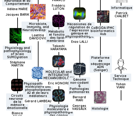
FRANCO
Neuronaux et du
Comportement
Frédéric
Informatique
LUTON
Hélène MARIE
Patrick
Jacques BARIK
CHALBET
Microbiote,
Mécanismes de
Immunity, and
régulation de
CoBiODA IPMC 
NeuroDevelopment
l’expression
bioinformatics 
Métabolisme
génique en
Hub
et fonctions
Laetitia
physiopathologie
des lipides
DAVIDOVIC
membranaires
Enzo LALLI
Takeshi
Physiology and
HARAYAMA
pathophysiology
of brain
SUMOylation
Plateforme 
de 
Stéphane
séquençage 
MARTIN
ADN 
(Sanger)
MOLECULAR and
INTEGRATIVE
Service 
MECHANOBIOLOGY
Technique
Génome
non-codant
Eric HONORE
Physiopathologie
Yohan
&
moléculaire des
VIANI
Pathologies
phospholipases
pulmonaires
A2 et de leurs
Circuits
médiateurs
Bernard
neuronaux
MARI
Gérard LAMBEAU
de la
mémoire
Georges
Physiologie
émotionnelle
Histologie
VASSAUX
moléculaire et
physiopathologie
Bianca
des canaux
SILVA
ioniques
Florian LESAGE