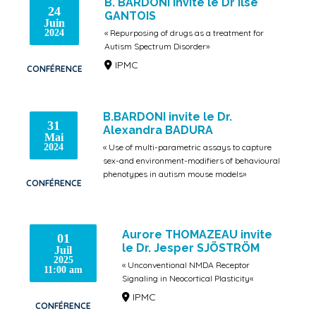
B. BARDONI invite le Dr Ilse
24
GANTOIS
Juin
2024
« Repurposing of drugs as a treatment for
Autism Spectrum Disorder»
IPMC
CONFÉRENCE
B.BARDONI invite le Dr.
31
Alexandra BADURA
Mai
2024
« Use of multi-parametric assays to capture
sex-and environment-modifiers of behavioural
phenotypes in autism mouse models»
CONFÉRENCE
Aurore THOMAZEAU invite
01
le Dr. Jesper SJÖSTRÖM
Juil
2025
« Unconventional NMDA Receptor
11:00 am
Signaling in Neocortical Plasticity«
IPMC
CONFÉRENCE