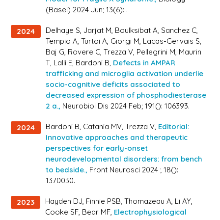
(Basel) 2024 Jun; 13(6): .
Delhaye S, Jarjat M, Boulksibat A, Sanchez C,
2024
Tempio A, Turtoi A, Giorgi M, Lacas-Gervais S,
Baj G, Rovere C, Trezza V, Pellegrini M, Maurin
T, Lalli E, Bardoni B,
Defects in AMPAR
trafficking and microglia activation underlie
socio-cognitive deficits associated to
decreased expression of phosphodiesterase
2 a.,
Neurobiol Dis 2024 Feb; 191(): 106393.
Bardoni B, Catania MV, Trezza V,
Editorial:
2024
Innovative approaches and therapeutic
perspectives for early-onset
neurodevelopmental disorders: from bench
to bedside.,
Front Neurosci 2024 ; 18():
1370030.
Hayden DJ, Finnie PSB, Thomazeau A, Li AY,
2023
Cooke SF, Bear MF,
Electrophysiological