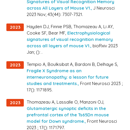
Signatures of Visual Recognition Memory
across All Layers of Mouse V1.,
J Neurosci
2023 Nov; 43(44): 7307-7321.
Hayden DJ, Finnie PSB, Thomazeau A, Li AY,
2023
Cooke SF, Bear MF,
Electrophysiological
signatures of visual recognition memory
across all layers of mouse V1.,
bioRxiv 2023
Jan; (): .
Tempio A, Boulksibat A, Bardoni B, Delhaye S,
2023
Fragile X Syndrome as an
interneuronopathy: a lesson for future
studies and treatments.,
Front Neurosci 2023 ;
17(): 1171895.
Thomazeau A, Lassalle O, Manzoni OJ,
2023
Glutamatergic synaptic deficits in the
prefrontal cortex of the Ts65Dn mouse
model for Down syndrome.,
Front Neurosci
2023 ; 17(): 1171797.