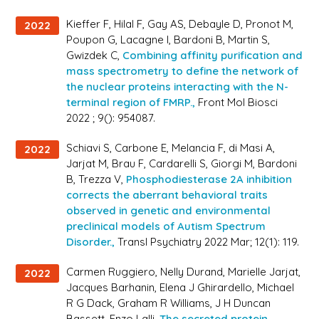
Kieffer F, Hilal F, Gay AS, Debayle D, Pronot M,
2022
Poupon G, Lacagne I, Bardoni B, Martin S,
Gwizdek C,
Combining affinity purification and
mass spectrometry to define the network of
the nuclear proteins interacting with the N-
terminal region of FMRP.,
Front Mol Biosci
2022 ; 9(): 954087.
Schiavi S, Carbone E, Melancia F, di Masi A,
2022
Jarjat M, Brau F, Cardarelli S, Giorgi M, Bardoni
B, Trezza V,
Phosphodiesterase 2A inhibition
corrects the aberrant behavioral traits
observed in genetic and environmental
preclinical models of Autism Spectrum
Disorder.,
Transl Psychiatry 2022 Mar; 12(1): 119.
Carmen Ruggiero, Nelly Durand, Marielle Jarjat,
2022
Jacques Barhanin, Elena J Ghirardello, Michael
R G Dack, Graham R Williams, J H Duncan
Bassett, Enzo Lalli,
The secreted protein