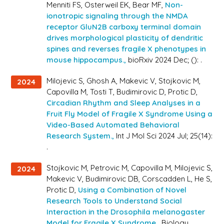
Menniti FS, Osterweil EK, Bear MF,
Non-
ionotropic signaling through the NMDA
receptor GluN2B carboxy terminal domain
drives morphological plasticity of dendritic
spines and reverses fragile X phenotypes in
mouse hippocampus.,
bioRxiv 2024 Dec; (): .
Milojevic S, Ghosh A, Makevic V, Stojkovic M,
2024
Capovilla M, Tosti T, Budimirovic D, Protic D,
Circadian Rhythm and Sleep Analyses in a
Fruit Fly Model of Fragile X Syndrome Using a
Video-Based Automated Behavioral
Research System.,
Int J Mol Sci 2024 Jul; 25(14):
.
Stojkovic M, Petrovic M, Capovilla M, Milojevic S,
2024
Makevic V, Budimirovic DB, Corscadden L, He S,
Protic D,
Using a Combination of Novel
Research Tools to Understand Social
Interaction in the Drosophila melanogaster
Model for Fragile X Syndrome.,
Biology