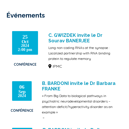
Événements
C. GWIZDEK invite le Dr
25
Sourav BANERJEE
Oct
2024
Long non-coding RNAs at the synapse :
2:00 pm
Localized partnership with RNA binding
protein to regulate memory
CONFÉRENCE
IPMC
B. BARDONI invite le Dr Barbara
06
FRANKE
Sep
2024
« From Big Data to biological pathways in
psychiatric neurodevelopmental disorders –
attention-deficit/hyperactivity disorder as an
CONFÉRENCE
example »
IPMC