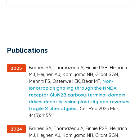
Publications
Barnes SA, Thomazeau A, Finnie PSB, Heinrich
2025
MJ, Heynen AJ, Komiyama NH, Grant SGN,
Menniti FS, Osterweil EK, Bear MF,
Non-
ionotropic signaling through the NMDA
receptor GluN2B carboxy-terminal domain
drives dendritic spine plasticity and reverses
fragile X phenotypes.,
Cell Rep 2025 Mar;
44(3): 115311.
Barnes SA, Thomazeau A, Finnie PSB, Heinrich
2024
MJ, Heynen AJ, Komiyama NH, Grant SGN,