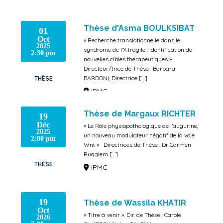
Thèse d'Asma BOULKSIBAT
01
Oct
« Recherche translationnelle dans le
2025
syndrome de l’X fragile : identification de
2:30 pm
nouvelles cibles thérapeutiques »
Directeur/trice de Thèse : Barbara
BARDONI, Directrice […]
THÈSE
IPMC
Thèse de Margaux RICHTER
19
Déc
« Le Rôle physiopathologique de l’augurine,
2025
un nouveau modulateur négatif de la voie
2:00 pm
Wnt » Directrices de Thèse : Dr Carmen
Ruggiero […]
THÈSE
IPMC
19
Thèse de Wassila KHATIR
Oct
« Titre à venir ». Dir. de Thèse : Carole
2026