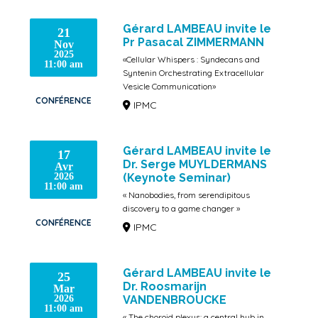
Gérard LAMBEAU invite le
21
Pr Pasacal ZIMMERMANN
Nov
2025
«Cellular Whispers : Syndecans and
11:00 am
Syntenin Orchestrating Extracellular
Vesicle Communication»
CONFÉRENCE
IPMC
Gérard LAMBEAU invite le
17
Dr. Serge MUYLDERMANS
Avr
2026
(Keynote Seminar)
11:00 am
« Nanobodies, from serendipitous
discovery to a game changer »
CONFÉRENCE
IPMC
Gérard LAMBEAU invite le
25
Dr. Roosmarijn
Mar
2026
VANDENBROUCKE
11:00 am
« The choroid plexus: a central hub in