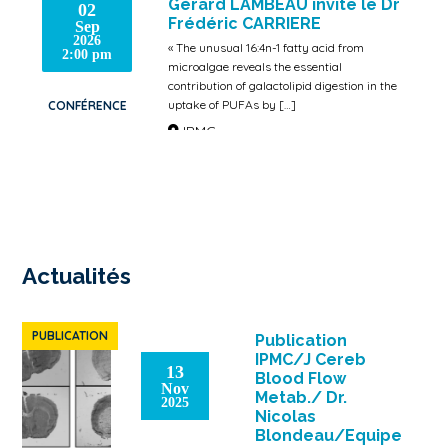
Gérard LAMBEAU invite le Dr
02
Frédéric CARRIERE
Sep
2026
« The unusual 16:4n-1 fatty acid from
2:00 pm
microalgae reveals the essential
contribution of galactolipid digestion in the
uptake of PUFAs by […]
CONFÉRENCE
IPMC
Actualités
PUBLICATION
Publication
IPMC/J Cereb
13
Blood Flow
Nov
Metab./ Dr.
2025
Nicolas
Blondeau/Equipe