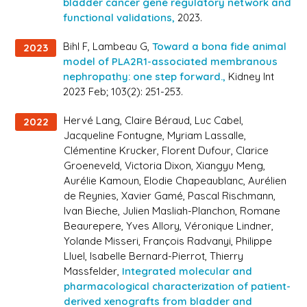
bladder cancer gene regulatory network and
functional validations,
2023.
Bihl F, Lambeau G,
Toward a bona fide animal
2023
model of PLA2R1-associated membranous
nephropathy: one step forward.,
Kidney Int
2023 Feb; 103(2): 251-253.
Hervé Lang, Claire Béraud, Luc Cabel,
2022
Jacqueline Fontugne, Myriam Lassalle,
Clémentine Krucker, Florent Dufour, Clarice
Groeneveld, Victoria Dixon, Xiangyu Meng,
Aurélie Kamoun, Elodie Chapeaublanc, Aurélien
de Reynies, Xavier Gamé, Pascal Rischmann,
Ivan Bieche, Julien Masliah-Planchon, Romane
Beaurepere, Yves Allory, Véronique Lindner,
Yolande Misseri, François Radvanyi, Philippe
Lluel, Isabelle Bernard-Pierrot, Thierry
Massfelder,
Integrated molecular and
pharmacological characterization of patient-
derived xenografts from bladder and