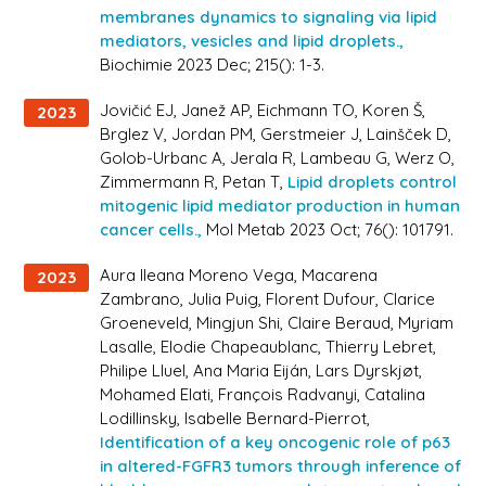
membranes dynamics to signaling via lipid
mediators, vesicles and lipid droplets.,
Biochimie 2023 Dec; 215(): 1-3.
Jovičić EJ, Janež AP, Eichmann TO, Koren Š,
2023
Brglez V, Jordan PM, Gerstmeier J, Lainšček D,
Golob-Urbanc A, Jerala R, Lambeau G, Werz O,
Zimmermann R, Petan T,
Lipid droplets control
mitogenic lipid mediator production in human
cancer cells.,
Mol Metab 2023 Oct; 76(): 101791.
Aura Ileana Moreno Vega, Macarena
2023
Zambrano, Julia Puig, Florent Dufour, Clarice
Groeneveld, Mingjun Shi, Claire Beraud, Myriam
Lasalle, Elodie Chapeaublanc, Thierry Lebret,
Philipe Lluel, Ana Maria Eiján, Lars Dyrskjøt,
Mohamed Elati, François Radvanyi, Catalina
Lodillinsky, Isabelle Bernard-Pierrot,
Identification of a key oncogenic role of p63
in altered-FGFR3 tumors through inference of