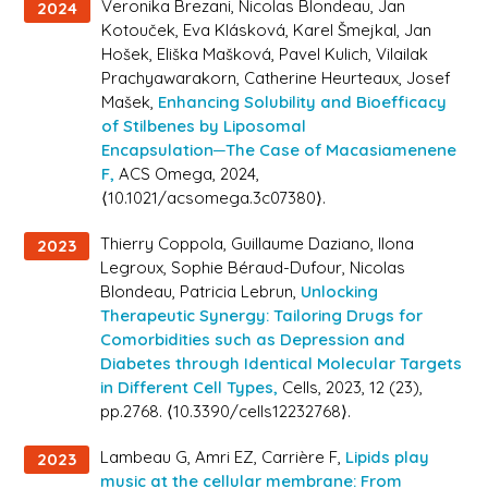
Veronika Brezani, Nicolas Blondeau, Jan
2024
Kotouček, Eva Klásková, Karel Šmejkal, Jan
Hošek, Eliška Mašková, Pavel Kulich, Vilailak
Prachyawarakorn, Catherine Heurteaux, Josef
Mašek,
Enhancing Solubility and Bioefficacy
of Stilbenes by Liposomal
Encapsulation─The Case of Macasiamenene
F,
ACS Omega
, 2024,
⟨10.1021/acsomega.3c07380⟩.
Thierry Coppola, Guillaume Daziano, Ilona
2023
Legroux, Sophie Béraud-Dufour, Nicolas
Blondeau, Patricia Lebrun,
Unlocking
Therapeutic Synergy: Tailoring Drugs for
Comorbidities such as Depression and
Diabetes through Identical Molecular Targets
in Different Cell Types,
Cells
, 2023, 12 (23),
pp.2768. ⟨10.3390/cells12232768⟩.
Lambeau G, Amri EZ, Carrière F,
Lipids play
2023
music at the cellular membrane: From