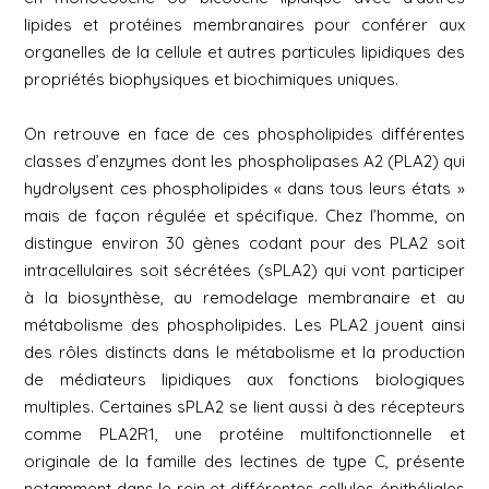
lipides et protéines membranaires pour conférer aux
organelles de la cellule et autres particules lipidiques des
propriétés biophysiques et biochimiques uniques.
On retrouve en face de ces phospholipides différentes
classes d’enzymes dont les phospholipases A2 (PLA2) qui
hydrolysent ces phospholipides « dans tous leurs états »
mais de façon régulée et spécifique. Chez l’homme, on
distingue environ 30 gènes codant pour des PLA2 soit
intracellulaires soit sécrétées (sPLA2) qui vont participer
à la biosynthèse, au remodelage membranaire et au
métabolisme des phospholipides. Les PLA2 jouent ainsi
des rôles distincts dans le métabolisme et la production
de médiateurs lipidiques aux fonctions biologiques
multiples. Certaines sPLA2 se lient aussi à des récepteurs
comme PLA2R1, une protéine multifonctionnelle et
originale de la famille des lectines de type C, présente
notamment dans le rein et différentes cellules épithéliales