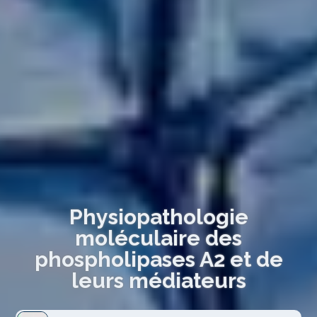
Physiopathologie
moléculaire des
phospholipases A2 et de
leurs médiateurs