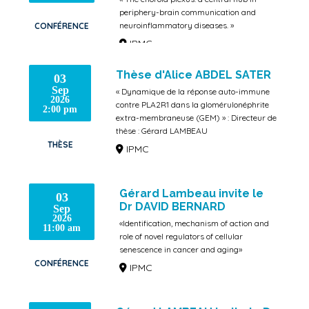
periphery-brain communication and
neuroinflammatory diseases. »
CONFÉRENCE
IPMC
Thèse d'Alice ABDEL SATER
03
Sep
« Dynamique de la réponse auto-immune
2026
contre PLA2R1 dans la glomérulonéphrite
2:00 pm
extra-membraneuse (GEM) » : Directeur de
thèse : Gérard LAMBEAU
THÈSE
IPMC
Gérard Lambeau invite le
03
Dr DAVID BERNARD
Sep
2026
«Identification, mechanism of action and
11:00 am
role of novel regulators of cellular
senescence in cancer and aging»
CONFÉRENCE
IPMC