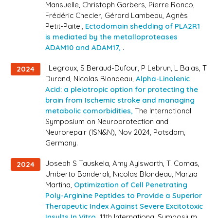
Mansuelle, Christoph Garbers, Pierre Ronco,
Frédéric Checler, Gérard Lambeau, Agnès
Petit-Paitel,
Ectodomain shedding of PLA2R1
is mediated by the metalloproteases
ADAM10 and ADAM17,
.
I Legroux, S Beraud-Dufour, P Lebrun, L Balas, T
2024
Durand, Nicolas Blondeau,
Alpha-Linolenic
Acid: a pleiotropic option for protecting the
brain from Ischemic stroke and managing
metabolic comorbidities,
The International
Symposium on Neuroprotection and
Neurorepair (ISN&N)
, Nov 2024, Potsdam,
Germany.
Joseph S Tauskela, Amy Aylsworth, T. Comas,
2024
Umberto Banderali, Nicolas Blondeau, Marzia
Martina,
Optimization of Cell Penetrating
Poly-Arginine Peptides to Provide a Superior
Therapeutic Index Against Severe Excitotoxic
Insults In Vitro,
11th International Symposium