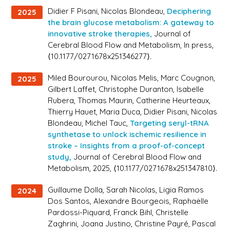
Didier F Pisani, Nicolas Blondeau,
Deciphering
2025
the brain glucose metabolism: A gateway to
innovative stroke therapies,
Journal of
Cerebral Blood Flow and Metabolism
, In press,
⟨10.1177/0271678x251346277⟩.
Miled Bourourou, Nicolas Melis, Marc Cougnon,
2025
Gilbert Laffet, Christophe Duranton, Isabelle
Rubera, Thomas Maurin, Catherine Heurteaux,
Thierry Hauet, Maria Duca, Didier Pisani, Nicolas
Blondeau, Michel Tauc,
Targeting seryl-tRNA
synthetase to unlock ischemic resilience in
stroke – Insights from a proof-of-concept
study,
Journal of Cerebral Blood Flow and
Metabolism
, 2025, ⟨10.1177/0271678x251347810⟩.
Guillaume Dolla, Sarah Nicolas, Ligia Ramos
2024
Dos Santos, Alexandre Bourgeois, Raphaëlle
Pardossi-Piquard, Franck Bihl, Christelle
Zaghrini, Joana Justino, Christine Payré, Pascal