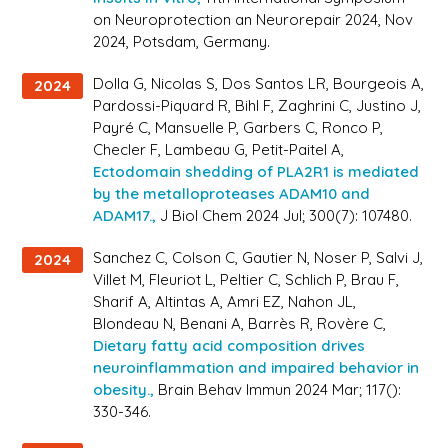
on Neuroprotection an Neurorepair 2024
, Nov
2024, Potsdam, Germany.
Dolla G, Nicolas S, Dos Santos LR, Bourgeois A,
2024
Pardossi-Piquard R, Bihl F, Zaghrini C, Justino J,
Payré C, Mansuelle P, Garbers C, Ronco P,
Checler F, Lambeau G, Petit-Paitel A,
Ectodomain shedding of PLA2R1 is mediated
by the metalloproteases ADAM10 and
ADAM17.,
J Biol Chem 2024 Jul; 300(7): 107480.
Sanchez C, Colson C, Gautier N, Noser P, Salvi J,
2024
Villet M, Fleuriot L, Peltier C, Schlich P, Brau F,
Sharif A, Altintas A, Amri EZ, Nahon JL,
Blondeau N, Benani A, Barrès R, Rovère C,
Dietary fatty acid composition drives
neuroinflammation and impaired behavior in
obesity.,
Brain Behav Immun 2024 Mar; 117():
330-346.