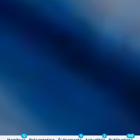
12
9
2
148
Membres
Présentation
Événements
Actualités
Publications