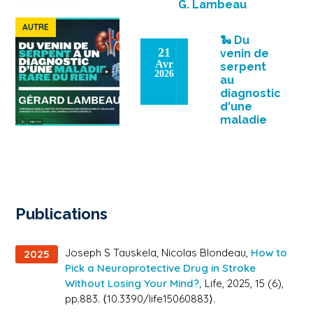
G. Lambeau
In close collaboration with
AUTRE
the team of M. Tauc and D.
🐍 Du
Pisani (Université Côte
21
venin de
d’Azur, CNRS, LP2M), our
Avr
serpent
2026
study identifies […]
au
diagnostic
d'une
maladie
rare !
Découvrez le
dernier
entretien de la
série
FarAndCurious
Publications
avec Gérard
Lambeau,
chercheur
Joseph S Tauskela, Nicolas Blondeau,
How to
2025
CNRS à l’Institut
Pick a Neuroprotective Drug in Stroke
de
Without Losing Your Mind?,
Life
, 2025, 15 (6),
Pharmacologie
Moléculaire et
pp.883. ⟨10.3390/life15060883⟩.
Cellulaire […]