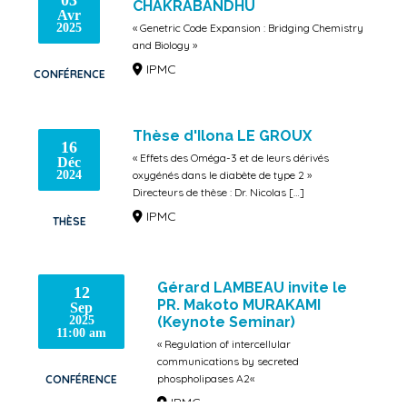
CHAKRABANDHU
Avr
2025
« Genetric Code Expansion : Bridging Chemistry
and Biology »
IPMC
CONFÉRENCE
Thèse d'Ilona LE GROUX
16
« Effets des Oméga-3 et de leurs dérivés
Déc
2024
oxygénés dans le diabète de type 2 »
Directeurs de thèse : Dr. Nicolas […]
IPMC
THÈSE
Gérard LAMBEAU invite le
12
PR. Makoto MURAKAMI
Sep
2025
(Keynote Seminar)
11:00 am
« Regulation of intercellular
communications by secreted
phospholipases A2«
CONFÉRENCE
IPMC