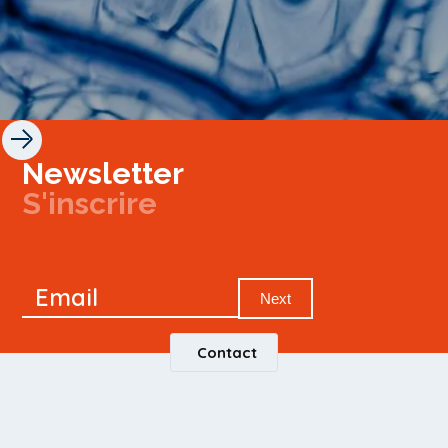
Newsletter
S'inscrire
Newsletter
Email
Signup
Next
Contact