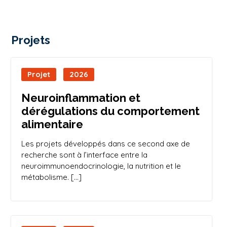
métabolique
l’inauguration
et mentale
de la Semaine
dont la
du Cerveau à
signature
Projets
[…]
officielle a eu
lieu le 23 Avril
2026.
Le LIA-SYNAPSE
Projet
2026
(Systèmes
Neuroendocriniens :
Neuroinflammation et
Adaptation, Plasticité,
dérégulations du comportement
Signalisation et
Environnement) est
alimentaire
une initiative conjointe
entre Université Côte
Les projets développés dans ce second axe de
d’Azur et l’Université
recherche sont à l’interface entre la
[…]
neuroimmunoendocrinologie, la nutrition et le
métabolisme. […]