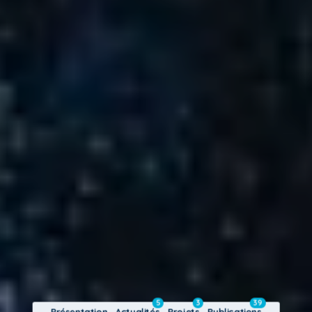
5
3
39
Présentation
Actualités
Projets
Publications