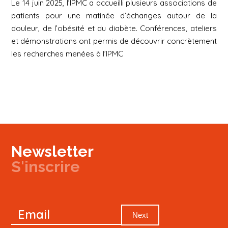
Le 14 juin 2025, l’IPMC a accueilli plusieurs associations de
patients pour une matinée d’échanges autour de la
douleur, de l’obésité et du diabète. Conférences, ateliers
et démonstrations ont permis de découvrir concrètement
les recherches menées à l’IPMC
Newsletter
S'inscrire
Newsletter
Email
Signup
Next