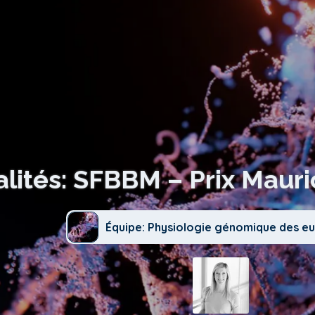
alités: SFBBM – Prix Mauri
Équipe: Physiologie génomique des e