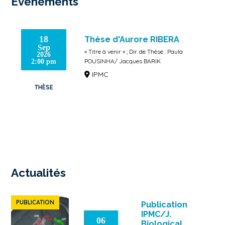
Événements
18
Thèse d'Aurore RIBERA
Sep
« Titre à venir » ; Dir. de Thèse : Paula
2026
POUSINHA/ Jacques BARIK
2:00 pm
IPMC
THÈSE
Actualités
PUBLICATION
Publication
IPMC/J.
06
Biological