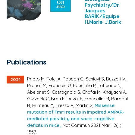
Oct
Psychiatry/Dr.
2025
Jacques
BARIK/Equipe
H.Marie_J.Barik
La nicotine, bien plus
qu’une molécule
addictive ? Une
nouvelle étude révèle
que la nicotine – la
substance
Publications
psychoactive du […]
Prieto M, Folci A, Poupon G, Schiavi S, Buzzelli V,
2021
Pronot M, François U, Pousinha P, Lattuada N,
Abelanet S, Castagnola S, Chafai M, Khayachi A,
Gwizdek C, Brau F, Deval E, Francolini M, Bardoni
B, Humeau Y, Trezza V, Martin S,
Missense
mutation of Fmr1 results in impaired AMPAR-
mediated plasticity and socio-cognitive
deficits in mice.,
Nat Commun 2021 Mar; 12(1):
1557.