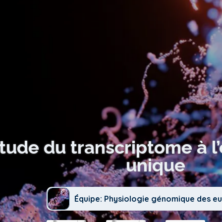
étude du transcriptome à l’
unique
Équipe: Physiologie génomique des e