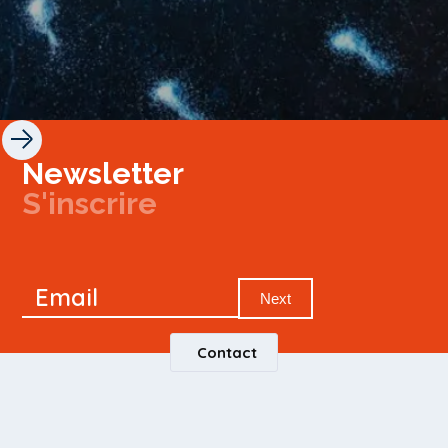
Newsletter
S'inscrire
Newsletter
Email
Signup
Next
Contact