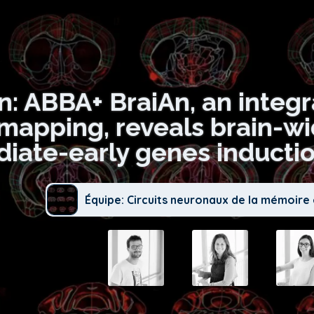
n: ABBA+ BraiAn, an integr
 mapping, reveals brain-wi
iate-early genes inductio
Équipe: Circuits neuronaux de la mémoire