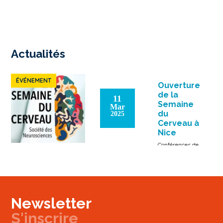
Actualités
ÉVÉNEMENT
Ouverture
de la
11
Semaine
Mar
du
2025
Cerveau à
Nice
Conférences de
Carole Rovere
(chercheure
Inserm),
Jacques Noël
(professeur
Newsletter
Université Côte
d’Azur),
S'inscrire
Thomas Lorivel