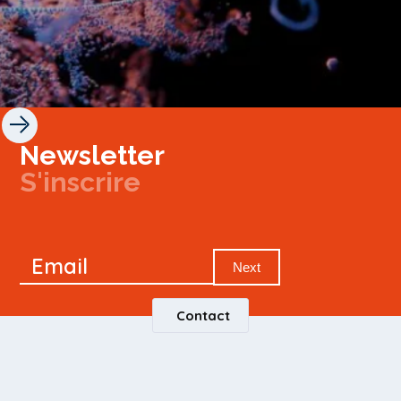
Newsletter
S'inscrire
Newsletter
Email
Signup
Next
Contact