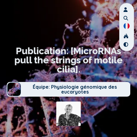
Publication: [MicroRNAs
pull the strings of motile
cilia].
Équipe: Physiologie génomique des
eucaryotes