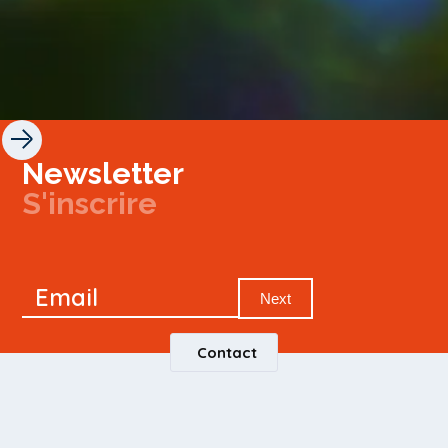
Newsletter
S'inscrire
Newsletter
Email
Signup
Next
Contact