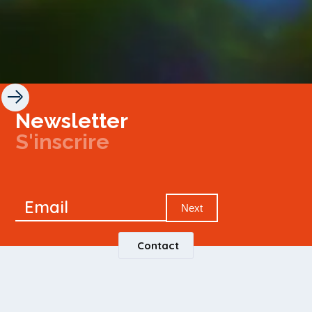
Newsletter
S'inscrire
Newsletter
Email
Signup
Next
Contact