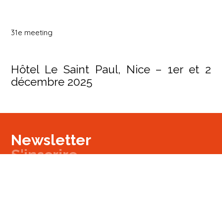
31e meeting
Hôtel Le Saint Paul, Nice – 1er et 2
décembre 2025
Newsletter
S'inscrire
Newsletter
Email
Signup
Next