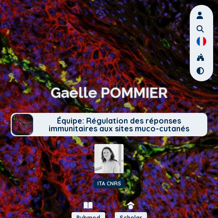
Gaelle POMMIER
Équipe: Régulation des réponses
immunitaires aux sites muco-cutanés
ITA CNRS
Pubmed
Scholar