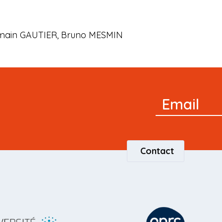
ain GAUTIER, Bruno MESMIN
Newsletter
Email
Signup
Contact