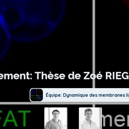
ement: Thèse de Zoé RIE
Équipe: Dynamique des membranes li