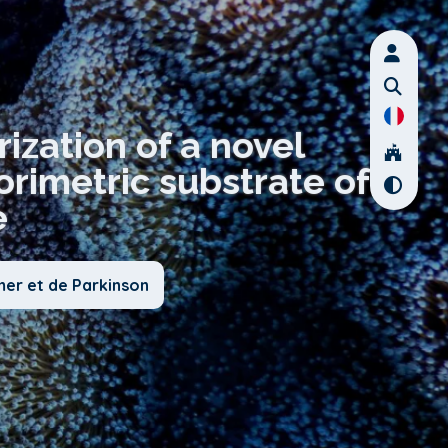
ization of a novel
orimetric substrate of
e
mer et de Parkinson