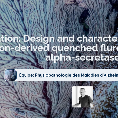
tion: Design and character
rion-derived quenched flur
alpha-secretas
Équipe: Physiopathologie des Maladies d’Alzhei